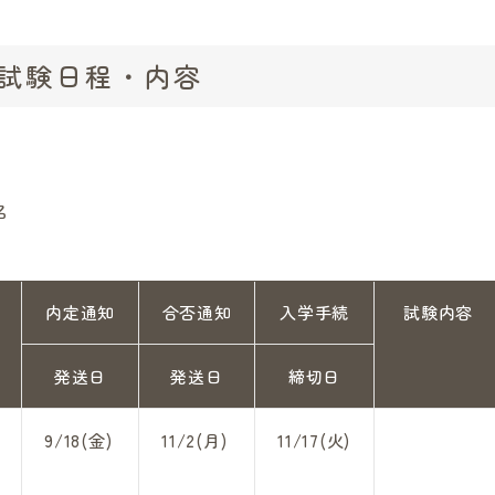
 試験日程・内容
名
内定通知
合否通知
入学手続
試験内容
発送日
発送日
締切日
9/18(金)
11/2(月)
11/17(火)