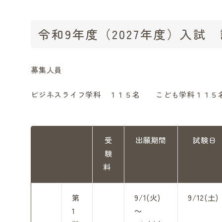
令和9年度（2027年度）入試
募集人員
ビジネスライフ学科 １１５名 こども学科１１５
受
出願期間
試験日
験
料
第
9/1(火)
9/12(土)
1
～