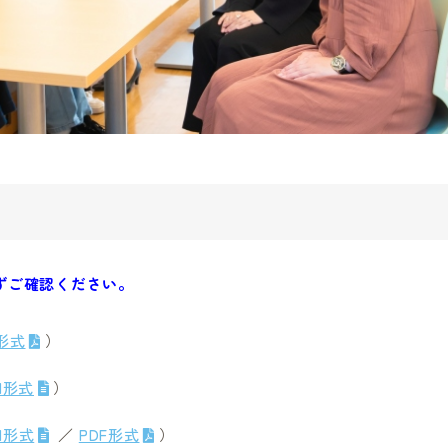
ずご確認ください。
F形式
）
el形式
）
d形式
／
PDF形式
）