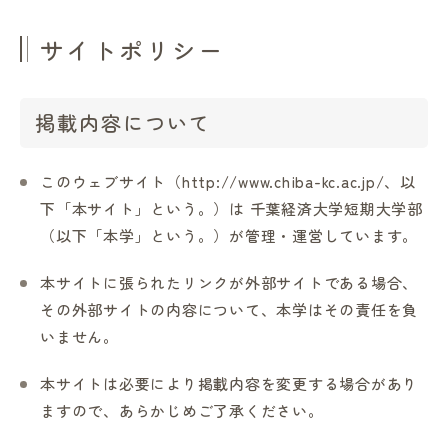
進路・就職情報
サイトポリシー
レンガ棟について
掲載内容について
受験生のみなさまへ
このウェブサイト（http://www.chiba-kc.ac.jp/、以
下「本サイト」という。）は 千葉経済大学短期大学部
卒業生の方へ
（以下「本学」という。）が管理・運営しています。
本サイトに張られたリンクが外部サイトである場合、
高校の先生方へ
その外部サイトの内容について、本学はその責任を負
いません。
地域・一般の方へ
本サイトは必要により掲載内容を変更する場合があり
ますので、あらかじめご了承ください。
企業・園・施設の方へ