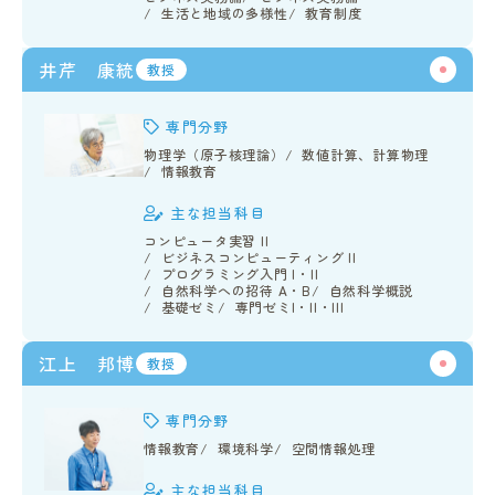
生活と地域の多様性
教育制度
井芹 康統
教授
専門分野
物理学（原子核理論）
数値計算、計算物理
in Campus
情報教育
主な担当科目
総合図書館
コンピュータ実習 II
ビジネスコンピューティング II
プログラミング入門 I・II
自然科学への招待 A・B
自然科学概説
プライバシーポリシー
基礎ゼミ
専門ゼミI・II・III
江上 邦博
教授
専門分野
情報教育
環境科学
空間情報処理
主な担当科目