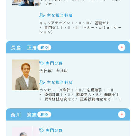
マナー
主な担当科目
キャリアデザインⅠ・Ⅱ・Ⅲ
基礎ゼミ
専門ゼミⅠ・Ⅱ・Ⅲ（マナー・コミュニケー
ション）
長島 正浩
教授
専門分野
会計学
会社法
主な担当科目
コンピュータ会計Ⅰ・Ⅱ
応用簿記Ⅰ・Ⅱ
原価計算Ⅰ・Ⅱ
経済学Ａ・Ｂ
基礎ゼミ
貨幣価値研究ゼミ
証券投資研究ゼミⅠ・Ⅱ
西川 篤志
教授
専門分野