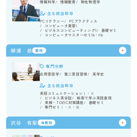
情報科学
情報教育
物性物理学
主な担当科目
PCリテラシー
PCプラクティス
コンピュータ実習I
ビジネスコンピューティングI
基礎ゼミ
コンピュータマスターゼミIb・IIb
柳浦 恭
教授
専門分野
応用言語学
第二言語習得
英学史
主な担当科目
英語コミュニケーションⅠ・Ⅱ
ビジネス英会話
映画で学ぶ英語表現
英検・TOEIC対策講座
基礎ゼミ
専門ゼミⅠ・Ⅱ・Ⅲ
沢谷 有梨
准教授