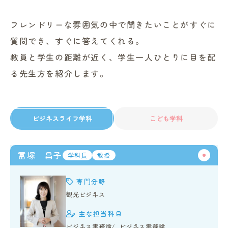
進路・就職情報
フレンドリーな雰囲気の中で聞きたいことがすぐに
質問でき、すぐに答えてくれる。
レンガ棟について
教員と学生の距離が近く、学生一人ひとりに目を配
る先生方を紹介します。
受験生のみなさまへ
卒業生の方へ
ビジネスライフ学科
こども学科
高校の先生方へ
冨塚 昌子
学科長
教授
地域・一般の方へ
専門分野
観光ビジネス
企業・園・施設の方へ
主な担当科目
ビジネス実務論
ビジネス実務論