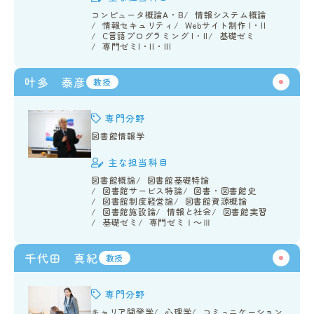
コンピュータ概論A・B
情報システム概論
情報セキュリティ
Webサイト制作 I・II
C言語プログラミング I・II
基礎ゼミ
専門ゼミI・II・III
叶多 泰彦
教授
専門分野
図書館情報学
主な担当科目
図書館概論
図書館基礎特論
図書館サービス特論
図書・図書館史
図書館制度経営論
図書館資源概論
図書館施設論
情報と社会
図書館実習
基礎ゼミ
専門ゼミⅠ～Ⅲ
千代田 真紀
教授
専門分野
キャリア開発学
心理学
コミュニケーション