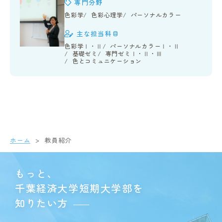
専門分野
色彩学
色彩心理学
パーソナルカラー
主な担当科目
色彩学Ⅰ・Ⅱ
パーソナルカラーⅠ・Ⅱ
基礎ゼミ
専門ゼミⅠ・Ⅱ・Ⅲ
色とコミュニケーション
ホーム
教員紹介
もっと、
千葉経済大学短期大学部を
知りたい方