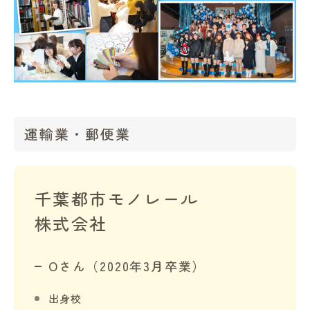
in Campus
運輸業・郵便業
総合図書館
プライバシーポリシー
千葉都市モノレール
株式会社
Oさん（2020年3月卒業）
出身校