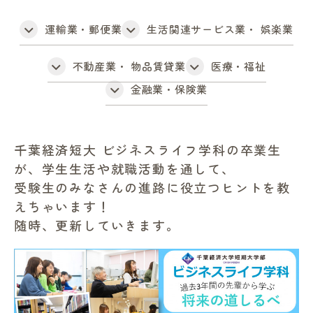
進路・就職情報
運輸業・郵便業
生活関連サービス業・ 娯楽業
不動産業・ 物品賃貸業
医療・福祉
レンガ棟について
金融業・保険業
受験生のみなさまへ
千葉経済短大 ビジネスライフ学科の卒業生
卒業生の方へ
が、学生生活や就職活動を通して、
受験生のみなさんの進路に役立つヒントを教
高校の先生方へ
えちゃいます！
随時、更新していきます。
地域・一般の方へ
企業・園・施設の方へ