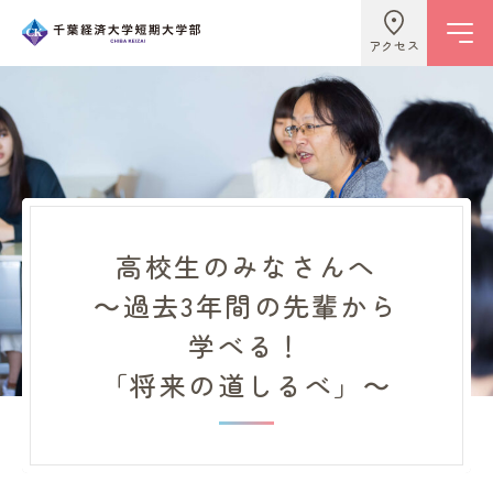
アクセス
学校情報
ビジネスライフ学科
高校生のみなさんへ
～過去3年間の先輩から
こども学科
学べる！
「将来の道しるべ」～
キャンパスライフ
入試情報