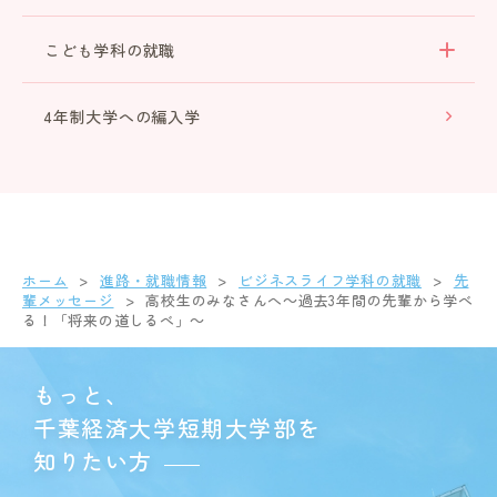
こども学科の就職
4年制大学への編入学
ホーム
進路・就職情報
ビジネスライフ学科の就職
先
輩メッセージ
高校生のみなさんへ
～過去3年間の先輩から学べ
る！
「将来の道しるべ」～
もっと、
千葉経済大学短期大学部を
知りたい方