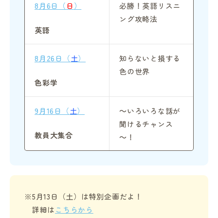
8月6日（
日
）
必勝！英語リスニ
ング攻略法
英語
8月26日（
土
）
知らないと損する
色の世界
色彩学
9月16日（
土
）
～いろいろな話が
聞けるチャンス
教員大集合
～！
※5月13日（土）は特別企画だよ！
詳細は
こちらから