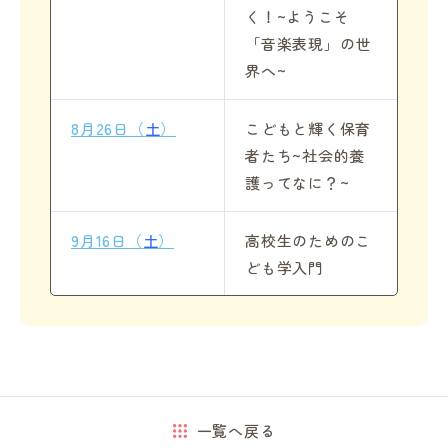
く！~ようこそ
「音楽表現」の世
界へ~
8月26日（
土
）
こどもと輝く保育
者たち~社会的養
護ってなに？~
9月16日（
土
）
高校生のためのこ
ども学入門
一覧へ戻る