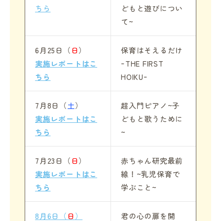
ちら
どもと遊びについ
て~
6月25日（
日
）
保育はそえるだけ
実施レポートはこ
ｰTHE FIRST
ちら
HOIKUｰ
7月8日（
土
）
超入門ピアノ~子
実施レポートはこ
どもと歌うために
ちら
~
7月23日（
日
）
赤ちゃん研究最前
実施レポートはこ
線！~乳児保育で
ちら
学ぶこと~
8月6日（
日
）
君の心の扉を開