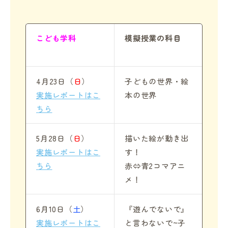
こども学科
模擬授業の科目
4月23日（
日
）
子どもの世界・絵
実施レポートはこ
本の世界
ちら
5月28日（
日
）
描いた絵が動き出
実施レポートはこ
す！
ちら
赤⇔青2コマアニ
メ！
6月10日（
土
）
『遊んでないで』
実施レポートはこ
と言わないで~子