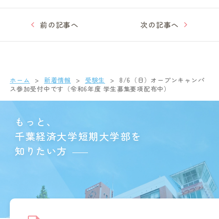
前の記事へ
次の記事へ
ホーム
新着情報
受験生
8/6（日）オープンキャンパ
ス参加受付中です（令和6年度 学生募集要項配布中）
もっと、
千葉経済大学短期大学部を
知りたい方