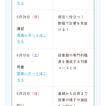
ちら
5月28日（
日
）
就活に役立つ！
数値で企業を見抜
簿記
ける！
実施レポートはこ
ちら
6月10日（
土
）
図書館の専門的職
員を養成する司書
司書
コースとは
実施レポートはこ
ちら
6月25日（
日
）
基礎から応用まで
授業の様子や施設
PC/