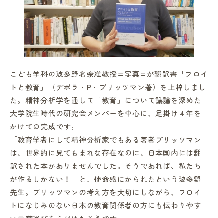
in Campus
こども学科の波多野名奈准教授=
写真
=が翻訳書「フロイ
トと教育」（デボラ・P・ブリッツマン著）を上梓しまし
た。精神分析学を通して「教育」について議論を深めた
総合図書館
大学院生時代の研究会メンバーを中心に、足掛け４年を
かけての完成です。
プライバシーポリシー
「教育学者にして精神分析家でもある著者ブリッツマン
は、世界的に見てもまれな存在なのに、日本国内には翻
訳された本がありませんでした。そうであれば、私たち
が作るしかない！」と、使命感にかられたという波多野
先生。ブリッツマンの考え方を大切にしながら、フロイ
トになじみのない日本の教育関係者の方にも伝わりやす