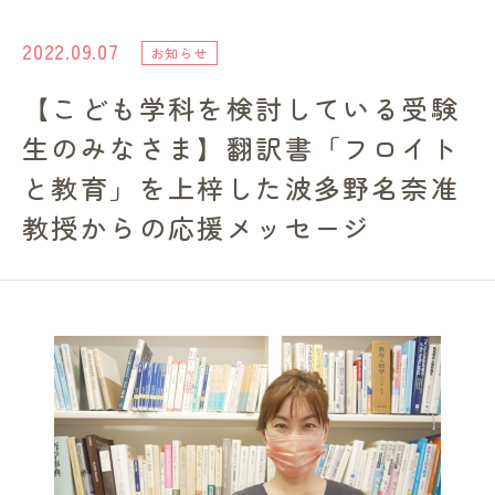
進路・就職情報
2022.09.07
お知らせ
【こども学科を検討している受験
レンガ棟について
生のみなさま】翻訳書「フロイト
受験生のみなさまへ
と教育」を上梓した波多野名奈准
教授からの応援メッセージ
卒業生の方へ
高校の先生方へ
地域・一般の方へ
企業・園・施設の方へ