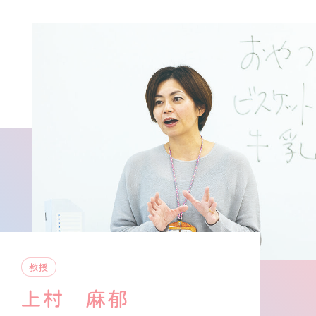
進路・就職情報
レンガ棟について
受験生のみなさまへ
卒業生の方へ
高校の先生方へ
地域・一般の方へ
教授
上村 麻郁
企業・園・施設の方へ