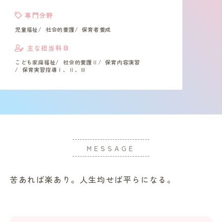
専門分野
児童福祉
社会的養護
保育者養成
主な担当科目
こども家庭福祉
社会的養護Ⅱ
保育内容演習
保育実習指導Ⅰ、Ⅱ、Ⅲ
in Campus
総合図書館
プライバシーポリシー
MESSAGE
苦あれば楽あり。人生均せば平らになる。