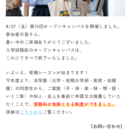
8/27（土）
第10回オープンキャンパスを開催しました。
参加者の皆さん、
in Campus
暑い中のご来場ありがとうございました。
入学試験前のオープンキャンパスは、
これにてすべて終了いたしました。
総合図書館
いよいよ、受験シーズンが始まります！
今年度より、本学園（大学・短期大学部・高校・幼稚
プライバシーポリシー
園）の同窓生から、ご家族（子・孫・弟・妹・甥・姪・
いとこ等）や知人・友人を事前に申請又は推薦していた
だくことで、
受験料が免除となる制度ができました。
詳細は
こちらから
ご覧ください。
【お問い合わせ】