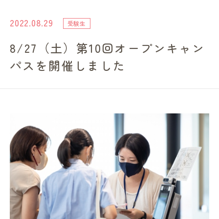
進路・就職情報
2022.08.29
受験生
8/27（土）第10回オープンキャン
レンガ棟について
パスを開催しました
受験生のみなさまへ
卒業生の方へ
高校の先生方へ
地域・一般の方へ
企業・園・施設の方へ