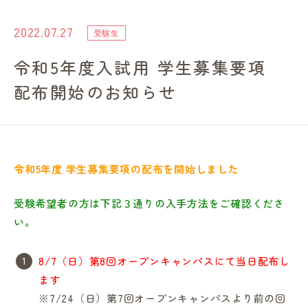
進路・就職情報
2022.07.27
受験生
令和5年度入試用 学生募集要項
レンガ棟について
配布開始のお知らせ
受験生のみなさまへ
卒業生の方へ
令和5年度 学生募集要項の配布を開始しました
高校の先生方へ
受験希望者の方は下記３通りの入手方法をご確認くださ
い。
地域・一般の方へ
8/7（日）第8回オープンキャンパスにて当日配布し
ます
企業・園・施設の方へ
※7/24（日）第7回オープンキャンパスより前の回