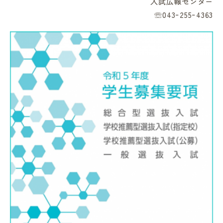
入試広報センター
☏043ｰ255ｰ4363