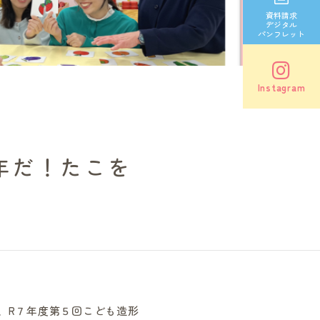
資料請求
デジタル
パンフレット
Instagram
年だ！たこを
、R７年度第５回こども造形