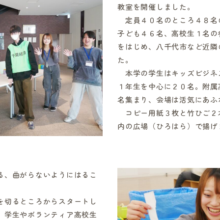
教室を開催しました。
定員４０名のところ４８名
子ども４６名、高校生１名の
をはじめ、八千代市など近隣
た。
本学の学生はキッズビジネ
１年生を中心に２０名。附属
名集まり、会場は活気にあふ
コピー用紙３枚と竹ひご２
内の広場（ひろはら）で揚げ
る、曲がらないようにはるこ
を切るところからスタートし
、学生やボランティア高校生