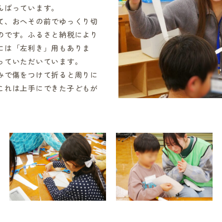
んばっています。
て、おへその前でゆっくり切
のです。ふるさと納税により
には「左利き」用もありま
っていただいています。
みで傷をつけて折ると周りに
これは上手にできた子どもが