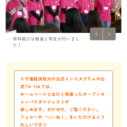
学科紹介は教員と学生が行いまし
た！
※千葉経済短大の公式インスタグラムや公
式Tik Tokでは、
ホームページとはひと味違ったオープンキ
ャンパスダイジェストが
楽しめます。ぜひぜひ、ご覧ください。
フォローや「いいね！」を
いただけるとう
れしいです☆