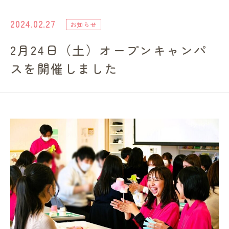
進路・就職情報
2024.02.27
お知らせ
2月24日（土）オープンキャンパ
レンガ棟について
スを開催しました
受験生のみなさまへ
卒業生の方へ
高校の先生方へ
地域・一般の方へ
企業・園・施設の方へ