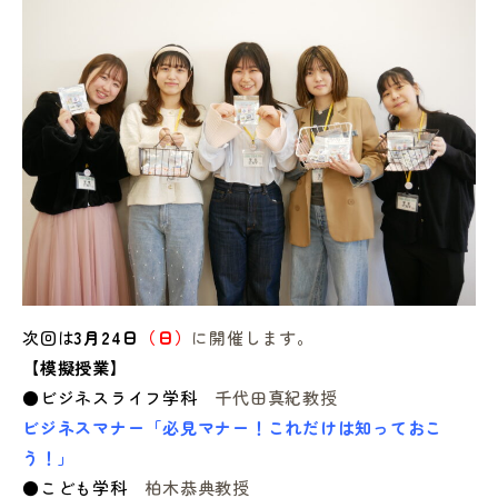
次回は
3
月24日
（日）
に開催します。
【模擬授業】
●ビジネスライフ学科
千代田真紀教授
ビジネスマナー「必見マナー！これだけは知っておこ
う！」
●こども学科
柏木恭典教授