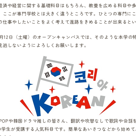
経済や経営に関する基礎科目はもちろん、教養を広める科目や
。ここが専門学校とは大きく違うところです。ひとつの専門に
の仕事やしたいことをよく考えて進路をきめることが出来ると
7月12日（土曜）のオープンキャンパスでは、そのような本学の
見逃しないようによろしくお願いします。
-POPや韓国ドラマ推しの皆さん、翻訳や吹替なしで歌詞や会話
0名の学生が受講する人気科目です。簡単なあいさつなどから始め