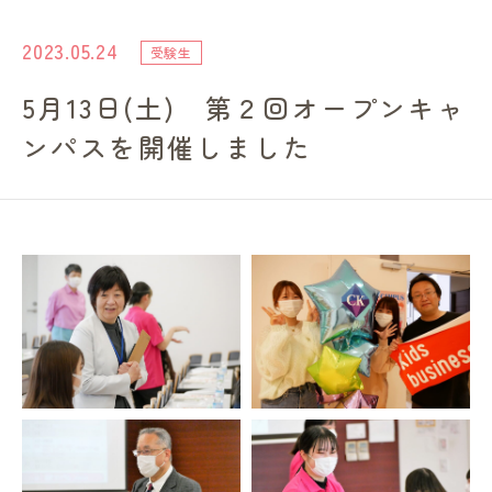
進路・就職情報
2023.05.24
受験生
5月13日(土) 第２回オープンキャ
レンガ棟について
ンパスを開催しました
受験生のみなさまへ
卒業生の方へ
高校の先生方へ
地域・一般の方へ
企業・園・施設の方へ