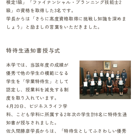
検定1級」「ファイナンシャル・プランニング技能士2
級」の資格を取得した3名です。
学長からは「さらに高度資格取得に挑戦し知識を深めま
しょう」と励ましの言葉をいただきました。
in Campus
特待生通知書授与式
本学では、当該年度の成績が
総合図書館
優秀で他の学生の模範になる
学生を「学業特待生」として
プライバシーポリシー
認定し、授業料を減免する制
度を取り入れています。
4月20日、ビジネスライフ学
科、こども学科に所属する2年次の学生計8名に特待生通
知書が授与されました。
佐久間勝彦学長からは、「特待生としてふさわしい優秀