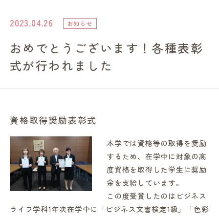
進路・就職情報
2023.04.26
お知らせ
おめでとうございます！各種表彰
レンガ棟について
式が行われました
受験生のみなさまへ
卒業生の方へ
資格取得奨励表彰式
高校の先生方へ
本学では資格等の取得を奨励
するため、在学中に対象の高
度資格を取得した学生に奨励
地域・一般の方へ
金を支給しています。
この度受賞したのはビジネス
企業・園・施設の方へ
ライフ学科1年次在学中に「ビジネス文書検定1級」「色彩