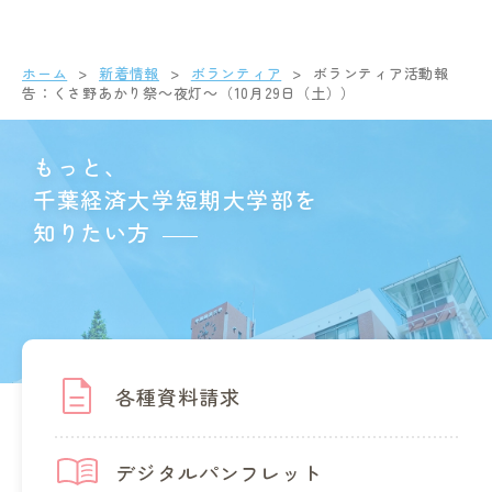
ホーム
新着情報
ボランティア
ボランティア活動報
告：くさ野あかり祭～夜灯～（10月29日（土））
もっと、
千葉経済大学短期大学部を
知りたい方
各種資料請求
デジタルパンフレット