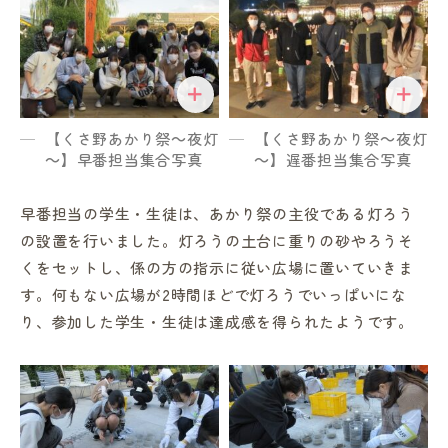
【くさ野あかり祭～夜灯
【くさ野あかり祭～夜灯
in Campus
～】早番担当集合写真
～】遅番担当集合写真
総合図書館
早番担当の学生・生徒は、あかり祭の主役である灯ろう
の設置を行いました。灯ろうの土台に重りの砂やろうそ
くをセットし、係の方の指示に従い広場に置いていきま
プライバシーポリシー
す。何もない広場が2時間ほどで灯ろうでいっぱいにな
り、参加した学生・生徒は達成感を得られたようです。