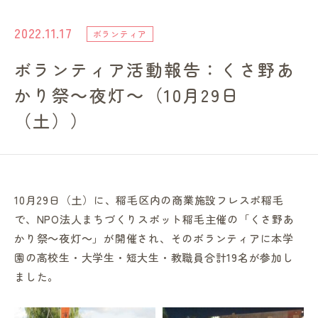
進路・就職情報
2022.11.17
ボランティア
ボランティア活動報告：くさ野あ
レンガ棟について
かり祭～夜灯～（10月29日
受験生のみなさまへ
（土））
卒業生の方へ
10月29日（土）に、稲毛区内の商業施設フレスポ稲毛
高校の先生方へ
で、NPO法人まちづくりスポット稲毛主催の「くさ野あ
かり祭～夜灯～」が開催され、そのボランティアに本学
地域・一般の方へ
園の高校生・大学生・短大生・教職員合計19名が参加し
ました。
企業・園・施設の方へ