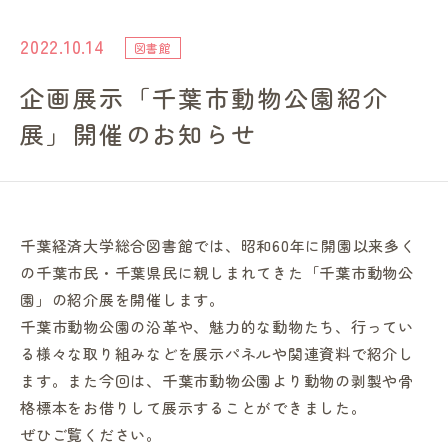
進路・就職情報
2022.10.14
図書館
企画展示「千葉市動物公園紹介
レンガ棟について
展」開催のお知らせ
受験生のみなさまへ
卒業生の方へ
千葉経済大学総合図書館では、昭和60年に開園以来多く
の千葉市民・千葉県民に親しまれてきた「千葉市動物公
高校の先生方へ
園」の紹介展を開催します。
千葉市動物公園の沿革や、魅力的な動物たち、行ってい
地域・一般の方へ
る様々な取り組みなどを展示パネルや関連資料で紹介し
ます。また今回は、千葉市動物公園より動物の剥製や骨
格標本をお借りして展示することができました。
企業・園・施設の方へ
ぜひご覧ください。