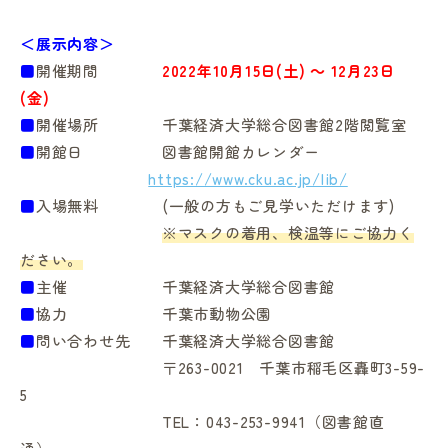
＜展示内容＞
■
開催期間
2022年10月15日(土) ～ 12月23日
(金)
■
開催場所 千葉経済大学総合図書館2階閲覧室
in Campus
■
開館日 図書館開館カレンダー
https://www.cku.ac.jp/lib/
■
入場無料 (一般の方もご見学いただけます)
総合図書館
※マスクの着用、検温等にご協力く
ださい。
プライバシーポリシー
■
主催 千葉経済大学総合図書館
■
協力 千葉市動物公園
■
問い合わせ先 千葉経済大学総合図書館
〒263-0021 千葉市稲毛区轟町3-59-
5
TEL：043-253-9941（図書館直