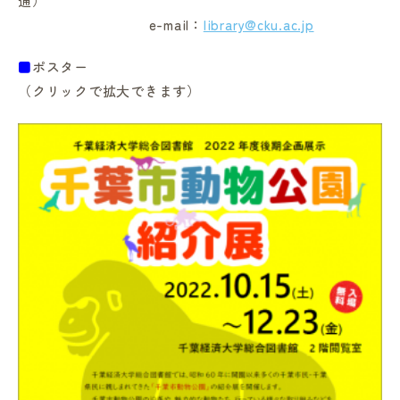
通）
e-mail：
library@cku.ac.jp
■
ポスター
（クリックで拡大できます）