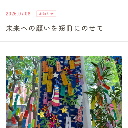
進路・就職情報
2026.07.08
お知らせ
未来への願いを短冊にのせて
レンガ棟について
受験生のみなさまへ
卒業生の方へ
高校の先生方へ
地域・一般の方へ
企業・園・施設の方へ