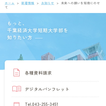
ホーム
新着情報
お知らせ
未来への願いを短冊にのせ
て
もっと、
千葉経済大学短期大学部を
知りたい方
各種資料請求
デジタルパンフレット
Tel.043-255-3451