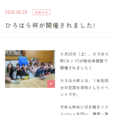
進路・就職情報
2026.05.29
お知らせ
ひろはら杯が開催されました!
レンガ棟について
受験生のみなさまへ
５月23日（土）、ひろはら
卒業生の方へ
杯(カップ)が総合体育館で
開催されました！
高校の先生方へ
ひろはら杯とは、１年生同
士の交流を目的としたイベ
地域・一般の方へ
ントです。
今年も昨年に引き続きソフ
企業・園・施設の方へ
トバレーを行い、運営・進