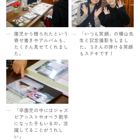
園児から贈られたという
「いつも笑顔」の横山先
寄せ書きやアルバムも、
生と記念撮影をしまし
たくさん見せてくれまし
た。 Sさんの弾ける笑顔
た。
もステキです！
「卒園児の中にはジャズ
ピアニストやオペラ歌手
になった子もいるの。活
躍してることがうれし
い」