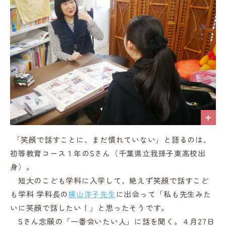
「笑顔で話すことに、まだ慣れていない」と語るのは、
初等教育コース１年のSさん（千葉県立我孫子東高校出
身）。
短大のこども学科に入学して、絶えず笑顔で話すこど
も学科 学科長の
横山洋子先生
に出会って「私も先生みた
いに笑顔で話したい！」と思ったそうです。
Sさん念願の「一番会いたい人」に話を聞く。４月27日