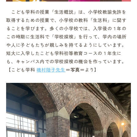
こども学科の授業「生活概説」は、
小学校教諭免許を
取得するための授業で、小学校の教科「生活科」に関す
ることを学びます。多くの小学校では、入学後の１年の
この時期に生活科で「学校探検」を行って、学内の場所
in Campus
や人に子どもたちが親しみを持てるようにしています。
短大に入学したこども学科初等教育コースの１年生に
も、キャンパス内での学校探検の機会を作っています。
総合図書館
【こども学科
磯村陸子先生
＝写真＝
より】
プライバシーポリシー