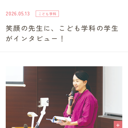
進路・就職情報
2026.05.13
こども学科
笑顔の先生に、こども学科の学生
レンガ棟について
がインタビュー！
受験生のみなさまへ
卒業生の方へ
高校の先生方へ
地域・一般の方へ
企業・園・施設の方へ