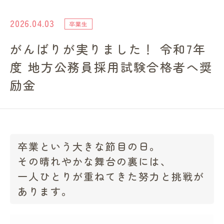
進路・就職情報
2026.04.03
卒業生
がんばりが実りました！ 令和7年
レンガ棟について
度 地方公務員採用試験合格者へ奨
受験生のみなさまへ
励金
卒業生の方へ
卒業という大きな節目の日。
高校の先生方へ
その晴れやかな舞台の裏には、
一人ひとりが重ねてきた努力と挑戦が
地域・一般の方へ
あります。
企業・園・施設の方へ