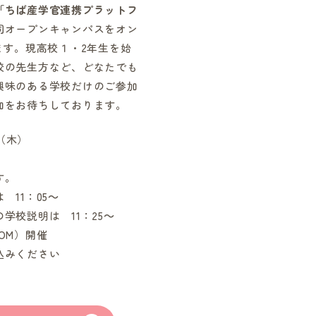
「ちば産学官連携プラットフ
同オープンキャンパスをオン
ます。現高校１・2年生を始
校の先生方など、どなたでも
興味のある学校だけのご参加
加をお待ちしております。
（木）
0
す。
11：05～
校説明は 11：25～
OM）開催
込みください