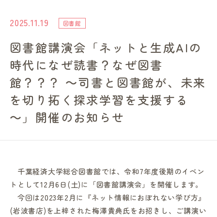
進路・就職情報
2025.11.19
図書館
図書館講演会「ネットと生成AIの
レンガ棟について
時代になぜ読書？なぜ図書
受験生のみなさまへ
館？？？ ～司書と図書館が、未来
を切り拓く探求学習を支援する
卒業生の方へ
～」開催のお知らせ
高校の先生方へ
地域・一般の方へ
千葉経済大学総合図書館では、令和7年度後期のイベン
トとして12月6日(土)に「図書館講演会」を開催します。
今回は2023年2月に『ネット情報におぼれない学び方』
企業・園・施設の方へ
(岩波書店)を上梓された梅澤貴典氏をお招きし、ご講演い