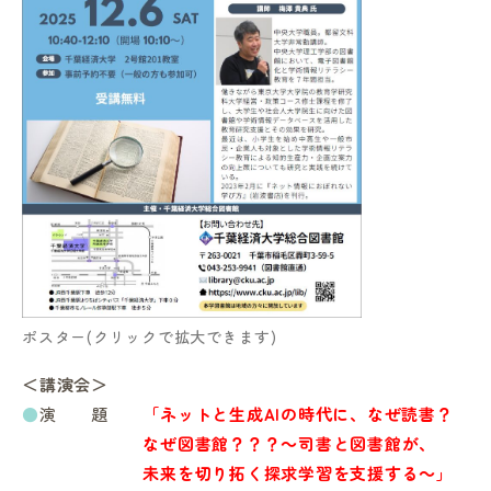
ポスター(クリックで拡大できます)
＜講演会＞
●
演 題
「ネットと生成AIの時代に、なぜ読書？
なぜ図書館？？？
～司書と図書館が、
未来を切り拓く探求学習を支援する～
」