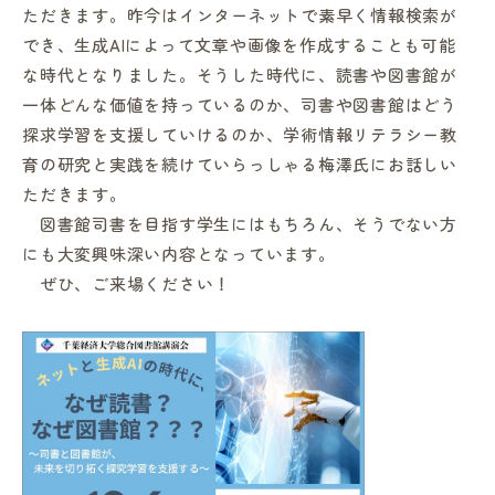
ただきます。昨今はインターネットで素早く情報検索が
でき、生成AIによって文章や画像を作成することも可能
な時代となりました。そうした時代に、読書や図書館が
一体どんな価値を持っているのか、司書や図書館はどう
探求学習を支援していけるのか、学術情報リテラシー教
in Campus
育の研究と実践を続けていらっしゃる梅澤氏にお話しい
ただきます。
図書館司書を目指す学生にはもちろん、そうでない方
総合図書館
にも大変興味深い内容となっています。
ぜひ、ご来場ください！
プライバシーポリシー