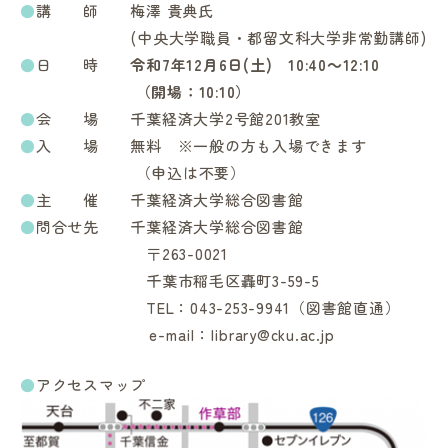
●
講 師 梅澤 貴典氏
(中央大学職員・都留文科大学非常勤講師)
●
日 時
令和7年12
月6日(土) 10:40～12:10
（開場：10:10）
●
会 場 千葉経済大学2号館201教室
●
入 場 無料 ※一般の方も入場できます
（申込は不要）
●
主 催 千葉経済大学総合図書館
●
問合せ先 千葉経済大学総合図書館
〒263-0021
千葉市稲毛区轟町3-59-5
TEL：043-253-9941（図書館直通）
e-mail：library@cku.ac.jp
●
アクセスマップ