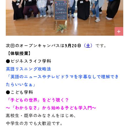
次回のオープンキャンパスは
9
月20
日
（土）
です。
【体験授業】
●ビジネスライフ学科
英語リスニング攻略法
「英語のニュースやテレビドラマを字幕なしで理解でき
たらいいなぁ」
●こども学科
「子どもの世界」をどう覗く？
～「わからなさ」から始める子ども学入門～
高校生・既卒のみなさんをはじめ、
中学生の方でも大歓迎です。