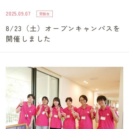
進路・就職情報
2025.09.07
受験生
8/23（土）オープンキャンパスを
レンガ棟について
開催しました
受験生のみなさまへ
卒業生の方へ
高校の先生方へ
地域・一般の方へ
企業・園・施設の方へ