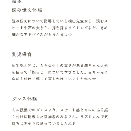
絵本
読み伝え体験
読み伝えについて指導している横山先生から、読むス
ピードや声の大きさ、指を指すタイミングなど、きめ
細かなアドバイスがもらえるよ☆
乳児保育
新生児と同じ、３キロ近くの重さがある赤ちゃん人形
を使って「抱っこ」について学びました。赤ちゃんに
名前を付けて優しく声をかけていましたね～☆
ダンス体験
ミニ授業でのダンスより、スピード感とキレのある振
り付けに挑戦した参加者のみなさん。リズミカルで気
持ちよさそうに踊っていましたね♪