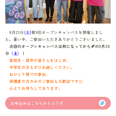
8月23日
(土)
第9回オープンキャンパスを開催しまし
in Campus
た。暑い中、ご参加いただきありがとうございました。
次回のオープンキャンパスは秋になってから🍂の9月20
日
（土）
！
総合図書館
高校生・既卒の皆さんをはじめ、
中学生の方もぜひお越しください。
プライバシーポリシー
おひとり様での参加、
保護者の方のみのご参加も大歓迎です☆
心よりお待ちしております。
お申込みはこちらからどうぞ