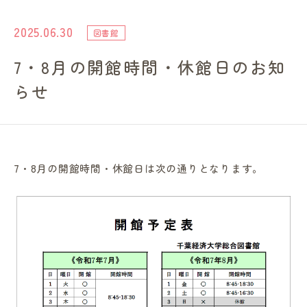
進路・就職情報
2025.06.30
図書館
7・8月の開館時間・休館日のお知
レンガ棟について
らせ
受験生のみなさまへ
卒業生の方へ
7・8月の開館時間・休館日は次の通りとなります。
高校の先生方へ
地域・一般の方へ
企業・園・施設の方へ