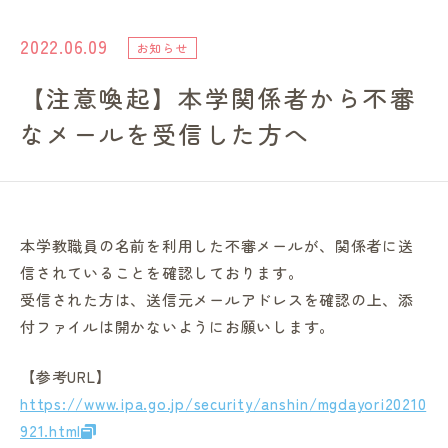
進路・就職情報
2022.06.09
お知らせ
【注意喚起】本学関係者から不審
レンガ棟について
なメールを受信した方へ
受験生のみなさまへ
卒業生の方へ
本学教職員の名前を利用した不審メールが、関係者に送
信されていることを確認しております。
高校の先生方へ
受信された方は、送信元メールアドレスを確認の上、添
付ファイルは開かないようにお願いします。
地域・一般の方へ
【参考URL】
https://www.ipa.go.jp/security/anshin/mgdayori20210
企業・園・施設の方へ
921.html