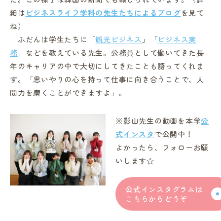
細は
ビジネスライフ学科の先生たちによるブログ
を見て
ね）
ふだんは学生たちに「
観光ビジネス
」「
ビジネス実
務
」などを教えている先生。公務員として働いてきた長
年のキャリアの中で大切にしてきたことも語ってくれま
す。「思いやりの心を持って仕事に向き合うことで、人
間力を磨くことができますよ」。
※影山先生の動画を本学
公
式インスタ
で公開中！
よかったら、フォローお願
いします☆
公式インスタグラムは
こちらからどうぞ