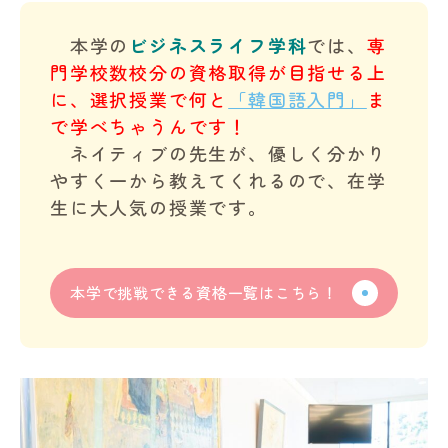
本学の
ビジネスライフ学科
では、
専
門学校数校分の資格取得が目指せる上
に、選択授業で何と
「韓国語入門」
ま
で学べちゃうんです！
in Campus
ネイティブの先生が、優しく分かり
やすく一から教えてくれるので、在学
生に大人気の授業です。
総合図書館
プライバシーポリシー
本学で挑戦できる資格一覧はこちら！