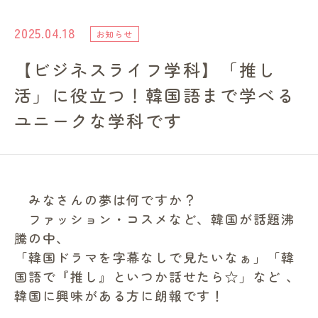
進路・就職情報
2025.04.18
お知らせ
【ビジネスライフ学科】「推し
レンガ棟について
活」に役立つ！韓国語まで学べる
受験生のみなさまへ
ユニークな学科です
卒業生の方へ
みなさんの夢は何ですか？
高校の先生方へ
ファッション・コスメなど、韓国が話題沸
騰の中、
地域・一般の方へ
「韓国ドラマを字幕なしで見たいなぁ」「韓
国語で『推し』といつか話せたら☆」など 、
韓国に興味がある方に朗報です！
企業・園・施設の方へ