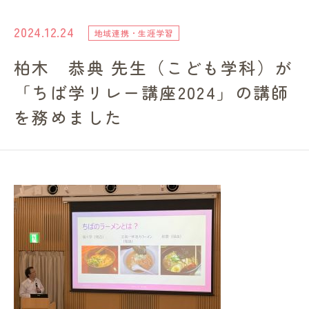
進路・就職情報
2024.12.24
地域連携・生涯学習
柏木 恭典 先生（こども学科）が
レンガ棟について
「ちば学リレー講座2024」の講師
受験生のみなさまへ
を務めました
卒業生の方へ
高校の先生方へ
地域・一般の方へ
企業・園・施設の方へ