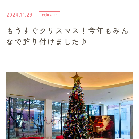
進路・就職情報
2024.11.29
お知らせ
もうすぐクリスマス！今年もみん
レンガ棟について
なで飾り付けました♪
受験生のみなさまへ
卒業生の方へ
高校の先生方へ
地域・一般の方へ
企業・園・施設の方へ