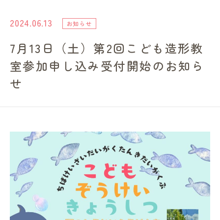
進路・就職情報
2024.06.13
お知らせ
7月13日（土）第2回こども造形教
レンガ棟について
室参加申し込み受付開始のお知ら
受験生のみなさまへ
せ
卒業生の方へ
高校の先生方へ
地域・一般の方へ
企業・園・施設の方へ